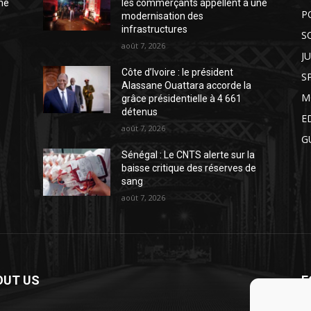
ne
les commerçants appellent à une
P
modernisation des
infrastructures
S
août 7, 2026
J
Côte d’Ivoire : le président
S
Alassane Ouattara accorde la
M
grâce présidentielle à 4 661
détenus
E
août 7, 2026
G
Sénégal : Le CNTS alerte sur la
baisse critique des réserves de
sang
août 7, 2026
OUT US
F