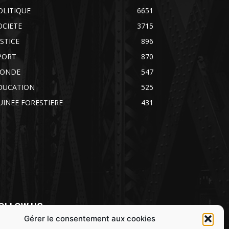
OLITIQUE
6651
OCIETE
3715
USTICE
896
PORT
870
ONDE
547
DUCATION
525
UINEE FORESTIERE
431
OLLOW US
Gérer le consentement aux cookies