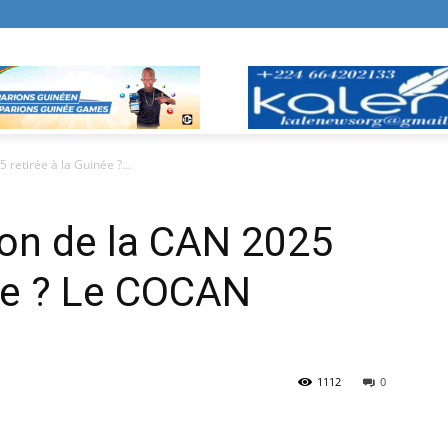
 retirée à la Guinée ?...
tion de la CAN 2025
née ? Le COCAN
1112
0