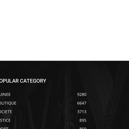
OPULAR CATEGORY
UINEE
9280
OLITIQUE
6647
OCIETE
3713
USTICE
895
PORT
869