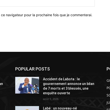
 ce navigateur pour la prochaine fois que je commenterai.
POPULAR POSTS
P
Accident de Labota : le
G
an
gouvernement annonce un bilan
P
de 7 morts et 3 blessés, une
enquête ouverte
S
août 5, 2026
J
Labé : un nouveau-né
S