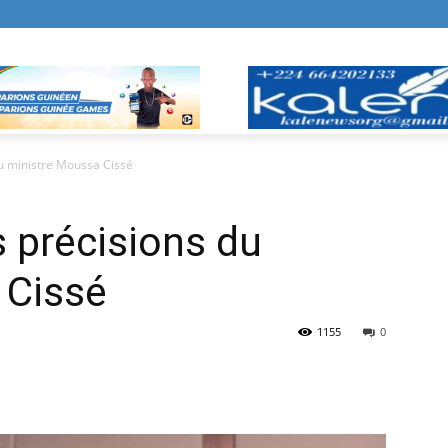
du ministre Moussa Cissé
s précisions du
 Cissé
1155
0