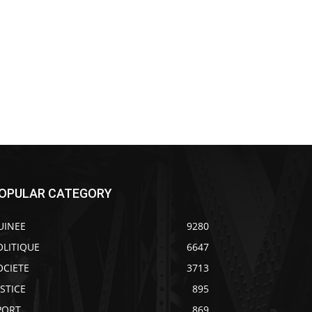
OPULAR CATEGORY
UINEE
9280
OLITIQUE
6647
OCIETE
3713
USTICE
895
PORT
869