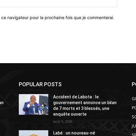
 ce navigateur pour la prochaine fois que je commenterai.
POPULAR POSTS
P
Accident de Labota : le
G
an
gouvernement annonce un bilan
P
de 7 morts et 3 blessés, une
enquête ouverte
S
août 5, 2026
J
Labé : un nouveau-né
S