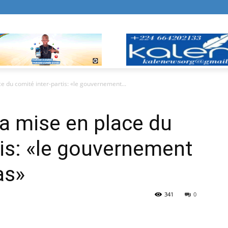
e du comité inter-partis: «le gouvernement...
la mise en place du
tis: «le gouvernement
as»
341
0