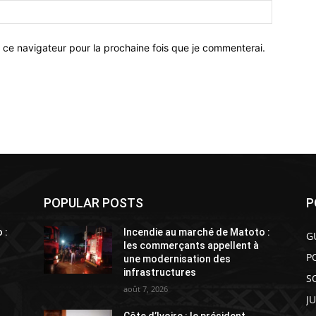
 ce navigateur pour la prochaine fois que je commenterai.
POPULAR POSTS
P
 :
Incendie au marché de Matoto :
G
les commerçants appellent à
P
une modernisation des
infrastructures
S
août 7, 2026
J
Côte d’Ivoire : le président