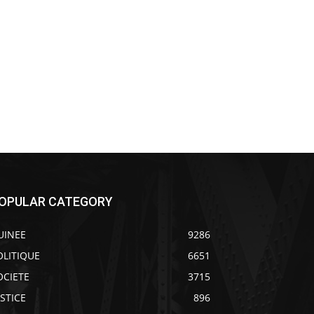
OPULAR CATEGORY
UINEE
9286
OLITIQUE
6651
OCIETE
3715
USTICE
896