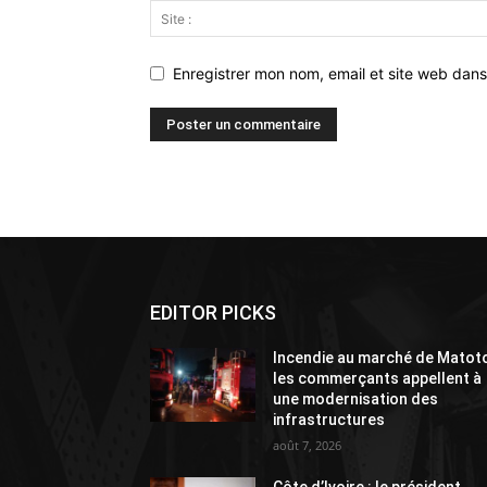
Enregistrer mon nom, email et site web dans
Alternative:
EDITOR PICKS
Incendie au marché de Matoto
les commerçants appellent à
une modernisation des
infrastructures
août 7, 2026
Côte d’Ivoire : le président