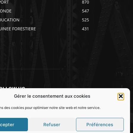
PORT
870
ONDE
547
DUCATION
525
UINEE FORESTIERE
431
OLLOW US
Gérer le consentement aux cookies
ns des cookies pour optimiser notre site web et notre service.
cepter
Refuser
Préférences