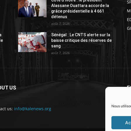
S
a
Alassane Ouattara accorde la
M
grâce présidentielle à 4 661
détenus
E
août 7, 2026
G
a
Sénégal : Le CNTS alerte sur la
de
baisse critique des réserves de
sang
août 7, 2026
OUT US
F
Nous utiliso
act us:
info@kalenews.org
Ac