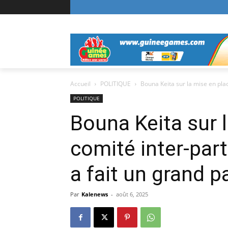
Accueil
POLITIQUE
Bouna Keita sur la mise en plac
POLITIQUE
Bouna Keita sur 
comité inter-par
a fait un grand p
Par
Kalenews
-
août 6, 2025