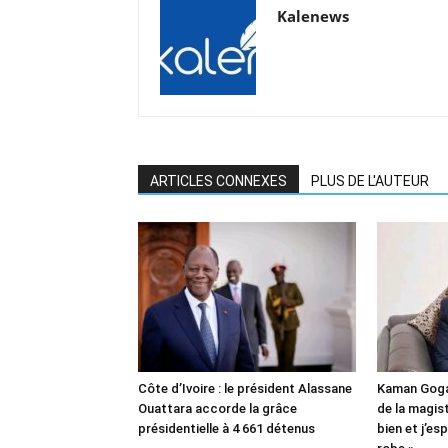
Kalenews
ARTICLES CONNEXES
PLUS DE L'AUTEUR
Côte d’Ivoire : le président Alassane
Kaman Goga
Ouattara accorde la grâce
de la magist
présidentielle à 4 661 détenus
bien et j’es