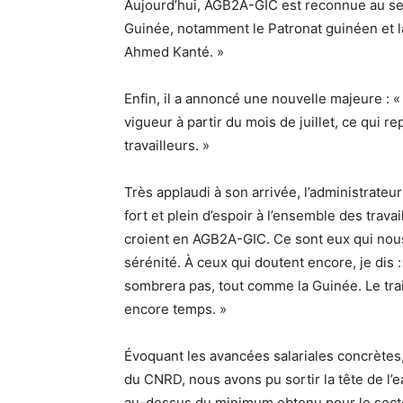
Aujourd’hui, AGB2A-GIC est reconnue au sei
Guinée, notamment le Patronat guinéen et l
Ahmed Kanté. »
Enfin, il a annoncé une nouvelle majeure : «
vigueur à partir du mois de juillet, ce qui r
travailleurs. »
Très applaudi à son arrivée, l’administrat
fort et plein d’espoir à l’ensemble des travai
croient en AGB2A-GIC. Ce sont eux qui nous p
sérénité. À ceux qui doutent encore, je dis
sombrera pas, tout comme la Guinée. Le train
encore temps. »
Évoquant les avancées salariales concrètes,
du CNRD, nous avons pu sortir la tête de l’e
au-dessus du minimum obtenu pour le secte