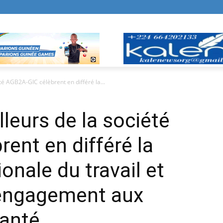
été AGB2A-GIC célèbrent en différé la...
lleurs de la société
ent en différé la
onale du travail et
 engagement aux
anté