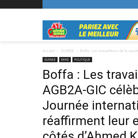
Accueil
GUINEE
Boffa : Les travailleurs de la soci
GUINEE
MINE
POLITIQUE
Boffa : Les travai
AGB2A-GIC célèbr
Journée internati
réaffirment leur
côtés d’Ahmed K