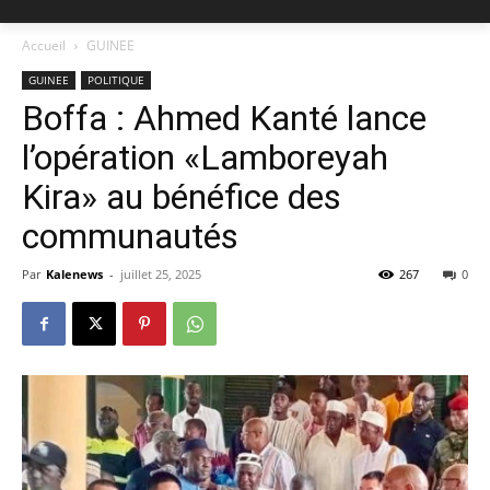
Accueil
GUINEE
GUINEE
POLITIQUE
Boffa : Ahmed Kanté lance
l’opération «Lamboreyah
Kira» au bénéfice des
communautés
Par
Kalenews
-
juillet 25, 2025
267
0