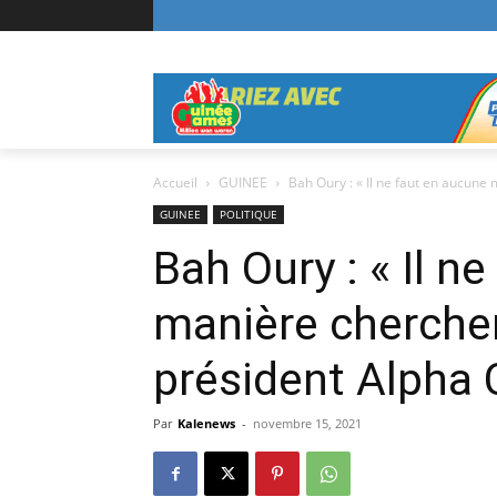
Accueil
GUINEE
Bah Oury : « Il ne faut en aucune 
GUINEE
POLITIQUE
Bah Oury : « Il n
manière chercher
président Alpha 
Par
Kalenews
-
novembre 15, 2021