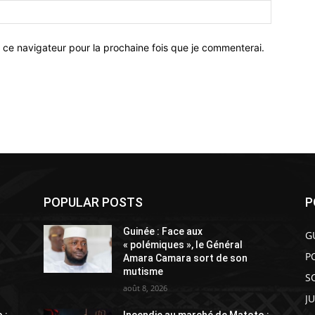
 ce navigateur pour la prochaine fois que je commenterai.
POPULAR POSTS
P
Guinée : Face aux
G
« polémiques », le Général
P
Amara Camara sort de son
mutisme
S
août 8, 2026
J
 :
Incendie au marché de Matoto :