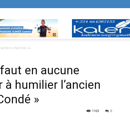
manière chercher à...
e faut en aucune
 à humilier l’ancien
Condé »
1163
0