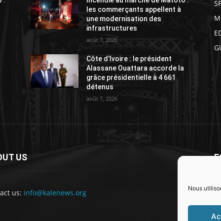
S
les commerçants appellent à
M
une modernisation des
infrastructures
E
août 7, 2026
G
Côte d’Ivoire : le président
a
Alassane Ouattara accorde la
grâce présidentielle à 4 661
détenus
août 7, 2026
OUT US
F
Nous utiliso
act us:
info@kalenews.org
Ac