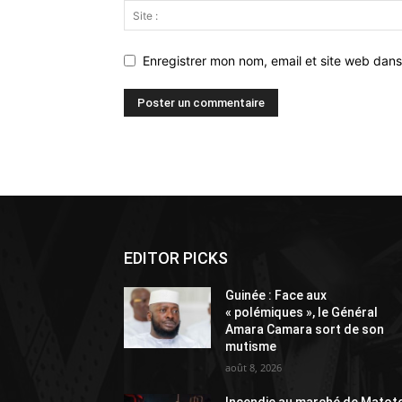
Enregistrer mon nom, email et site web dans
Alternative:
EDITOR PICKS
Guinée : Face aux
« polémiques », le Général
Amara Camara sort de son
mutisme
août 8, 2026
Incendie au marché de Matoto