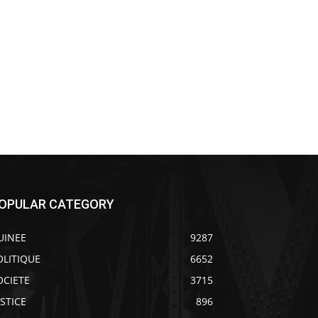
OPULAR CATEGORY
UINEE
9287
OLITIQUE
6652
OCIETE
3715
USTICE
896