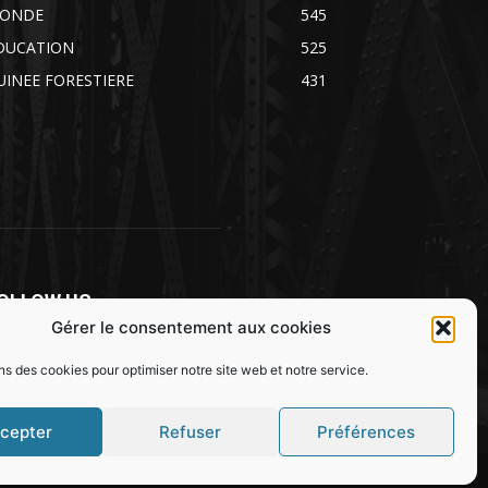
ONDE
545
DUCATION
525
UINEE FORESTIERE
431
OLLOW US
Gérer le consentement aux cookies
ns des cookies pour optimiser notre site web et notre service.
cepter
Refuser
Préférences
SOCIETE
SPORT
JUSTICE
MONDE
EDUCATION