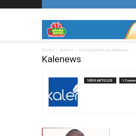
Accueil
Auteurs
Articles postés par Kalenews
Kalenews
10913 ARTICLES
1 Comme