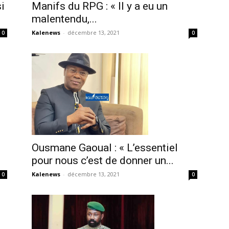
Manifs du RPG : « Il y a eu un
i
malentendu,...
Kalenews
-
décembre 13, 2021
0
0
Ousmane Gaoual : « L’essentiel
pour nous c’est de donner un...
Kalenews
-
décembre 13, 2021
0
0