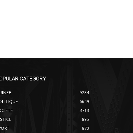
OPULAR CATEGORY
UINEE
9284
OLITIQUE
6649
OCIETE
3713
USTICE
895
PORT
870