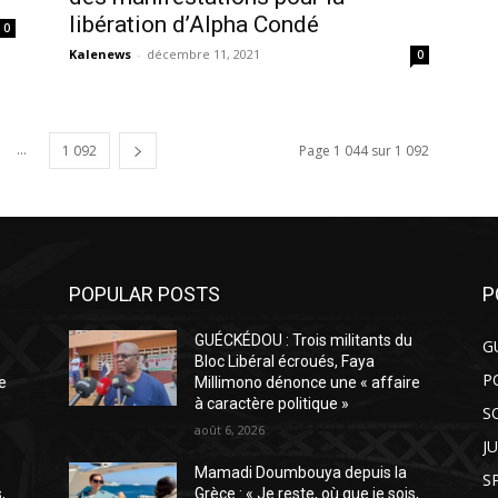
libération d’Alpha Condé
0
Kalenews
-
décembre 11, 2021
0
...
1 092
Page 1 044 sur 1 092
POPULAR POSTS
P
GUÉCKÉDOU : Trois militants du
G
Bloc Libéral écroués, Faya
P
e
Millimono dénonce une « affaire
à caractère politique »
S
août 6, 2026
J
Mamadi Doumbouya depuis la
S
,
Grèce : « Je reste, où que je sois,