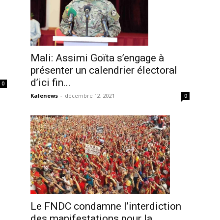
Mali: Assimi Goïta s’engage à
présenter un calendrier électoral
d’ici fin...
0
Kalenews
-
décembre 12, 2021
0
Le FNDC condamne l’interdiction
des manifestations pour la