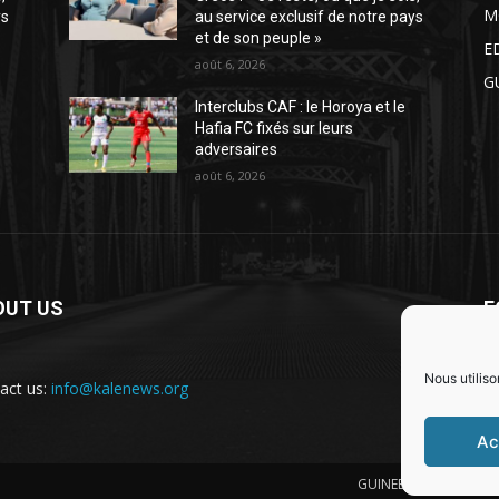
M
ys
au service exclusif de notre pays
et de son peuple »
E
août 6, 2026
G
Interclubs CAF : le Horoya et le
Hafia FC fixés sur leurs
adversaires
août 6, 2026
OUT US
F
Nous utiliso
act us:
info@kalenews.org
Ac
GUINEE
POLITIQUE