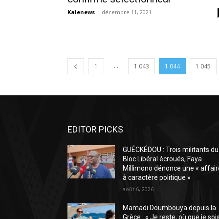
Kalenews
-
décembre 11, 2021
...
1
1 043
1 044
1 045
EDITOR PICKS
GUÉCKÉDOU : Trois militants du
Bloc Libéral écroués, Faya
Millimono dénonce une « affair
à caractère politique »
août 6, 2026
Mamadi Doumbouya depuis la
Grèce : « Je reste, où que je sois