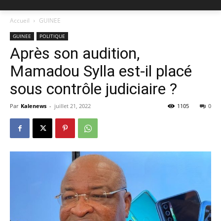
Accueil
GUINEE
GUINEE
POLITIQUE
Après son audition,
Mamadou Sylla est-il placé
sous contrôle judiciaire ?
Par
Kalenews
-
juillet 21, 2022
1105
0