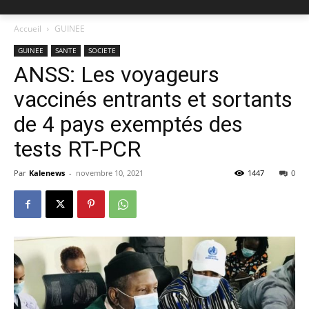
Accueil
GUINEE
GUINEE
SANTE
SOCIETE
ANSS: Les voyageurs
vaccinés entrants et sortants
de 4 pays exemptés des
tests RT-PCR
Par
Kalenews
-
novembre 10, 2021
1447
0