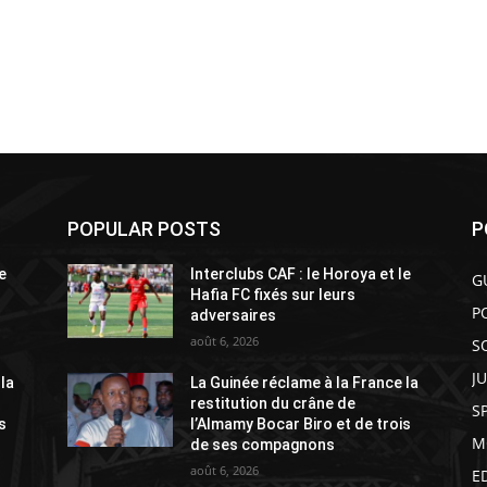
POPULAR POSTS
P
e
Interclubs CAF : le Horoya et le
G
Hafia FC fixés sur leurs
P
adversaires
août 6, 2026
S
J
 la
La Guinée réclame à la France la
restitution du crâne de
S
s
l’Almamy Bocar Biro et de trois
M
de ses compagnons
août 6, 2026
E