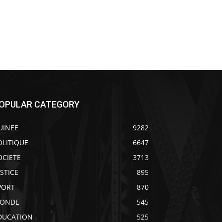
OPULAR CATEGORY
UINEE
9282
OLITIQUE
6647
OCIETE
3713
USTICE
895
PORT
870
ONDE
545
DUCATION
525