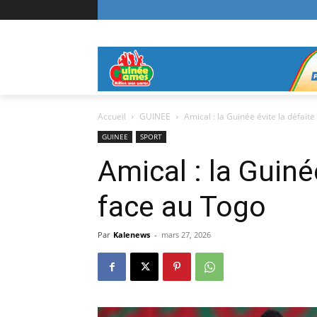
Accueil
GUINEE
Amical : la Guinée évite la défait
GUINEE
SPORT
Amical : la Guiné
face au Togo
Par
Kalenews
-
mars 27, 2026