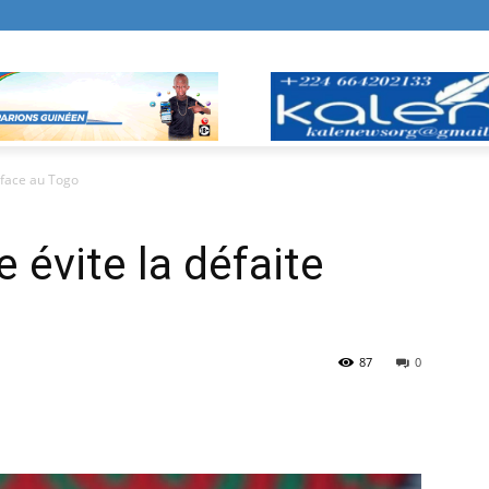
e face au Togo
e évite la défaite
87
0