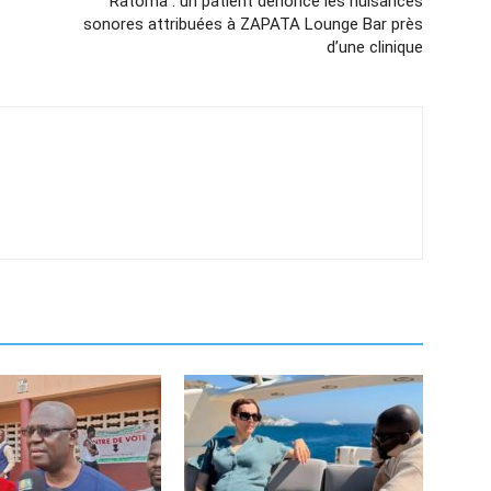
Ratoma : un patient dénonce les nuisances
sonores attribuées à ZAPATA Lounge Bar près
d’une clinique