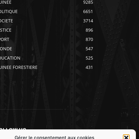
UINEE
9285
OLITIQUE
6651
OCIETE
3714
USTICE
896
PORT
870
ONDE
547
DUCATION
525
UINEE FORESTIERE
431
OLLOW US
Gérer le consentement aux cookies