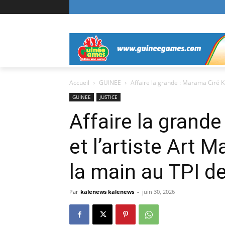
Accueil
GUINEE
Affaire la grande : Marama Ciré Kab
GUINEE
JUSTICE
Affaire la grand
et l’artiste Art 
la main au TPI d
Par
kalenews kalenews
-
juin 30, 2026