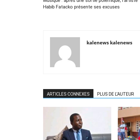
Musique : après une sortie polémique, l’artiste
Habib Fatacko présente ses excuses
kalenews kalenews
ARTICLES CONNEXES
PLUS DE L'AUTEUR