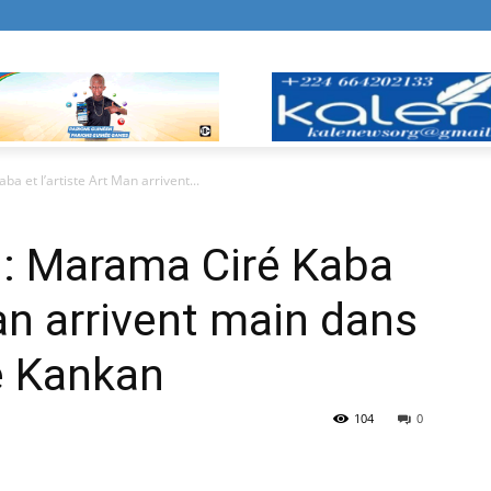
a et l’artiste Art Man arrivent...
e : Marama Ciré Kaba
Man arrivent main dans
e Kankan
104
0