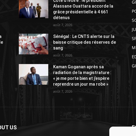
Côte d’Ivoire : le président
G
a
Alassane Ouattara accorde la
P
grâce présidentielle à 4 661
détenus
S
août 7, 2026
J
a
Sénégal : Le CNTS alerte sur la
S
de
baisse critique des réserves de
M
sang
août 7, 2026
E
G
Kaman Goganan après sa
radiation de la magistrature :
« je me porte bien et j’espère
reprendre un jour ma robe »
août 7, 2026
OUT US
F