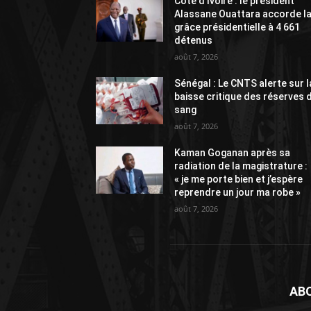
Côte d’Ivoire : le président
Alassane Ouattara accorde l
grâce présidentielle à 4 661
détenus
août 7, 2026
Sénégal : Le CNTS alerte sur l
baisse critique des réserves 
sang
août 7, 2026
Kaman Goganan après sa
radiation de la magistrature :
« je me porte bien et j’espère
reprendre un jour ma robe »
août 7, 2026
AB