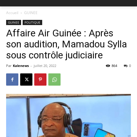
Accueil
GUINEE
GUINEE
POLITIQUE
Affaire Air Guinée : Après
son audition, Mamadou Sylla
sous contrôle judiciaire
Par
Kalenews
-
juillet 20, 2022
864
0