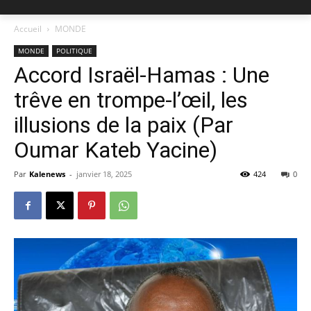
Accueil
MONDE
MONDE
POLITIQUE
Accord Israël-Hamas : Une
trêve en trompe-l’œil, les
illusions de la paix (Par
Oumar Kateb Yacine)
Par
Kalenews
-
janvier 18, 2025
424
0