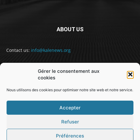
ABOUT US
Contact us:
info@kalenews.org
Gérer le consentement aux
FOLLOW US
cookies
Nous utilisons des cookies pour optimiser notre site web et notre service.
Accepter
Refuser
@snabe// sekou.nabe@abakusitsolutions.eu
Préférences
GUINEE
POLITIQUE
SOCIETE
SPORT
JUSTICE
MONDE