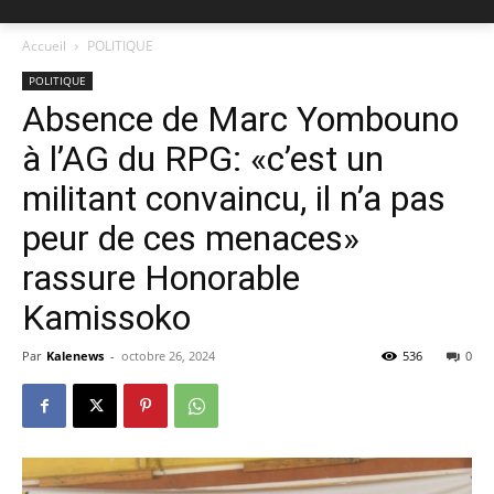
Accueil
POLITIQUE
POLITIQUE
Absence de Marc Yombouno
à l’AG du RPG: «c’est un
militant convaincu, il n’a pas
peur de ces menaces»
rassure Honorable
Kamissoko
Par
Kalenews
-
octobre 26, 2024
536
0