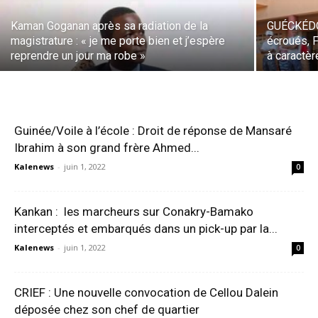
Kaman Goganan après sa radiation de la
GUÉCKÉDOU
magistrature : « je me porte bien et j’espère
écroués, 
reprendre un jour ma robe »
à caractèr
Guinée/Voile à l’école : Droit de réponse de Mansaré
Ibrahim à son grand frère Ahmed...
Kalenews
-
juin 1, 2022
0
Kankan : les marcheurs sur Conakry-Bamako
interceptés et embarqués dans un pick-up par la...
Kalenews
-
juin 1, 2022
0
CRIEF : Une nouvelle convocation de Cellou Dalein
déposée chez son chef de quartier