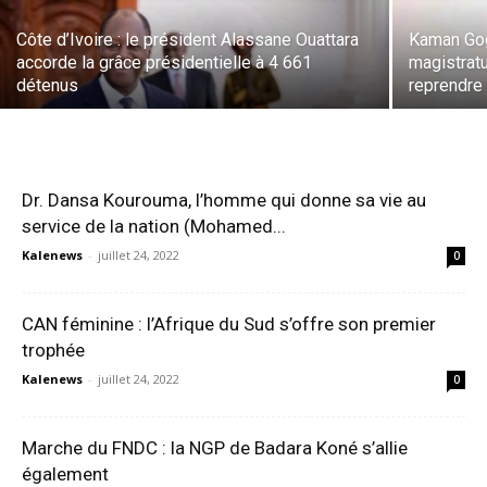
Côte d’Ivoire : le président Alassane Ouattara
Kaman Gog
accorde la grâce présidentielle à 4 661
magistratu
détenus
reprendre 
Dr. Dansa Kourouma, l’homme qui donne sa vie au
service de la nation (Mohamed...
Kalenews
-
juillet 24, 2022
0
CAN féminine : l’Afrique du Sud s’offre son premier
trophée
Kalenews
-
juillet 24, 2022
0
Marche du FNDC : la NGP de Badara Koné s’allie
également