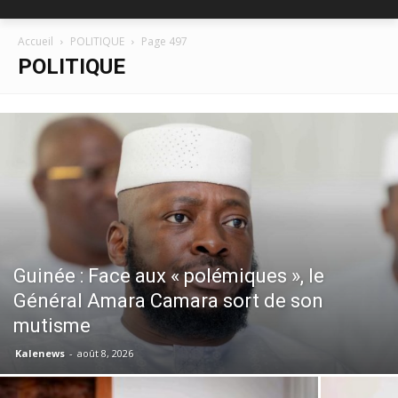
Accueil
POLITIQUE
Page 497
POLITIQUE
Guinée : Face aux « polémiques », le
Général Amara Camara sort de son
mutisme
Kalenews
-
août 8, 2026