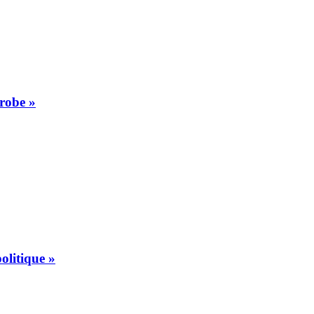
 robe »
olitique »