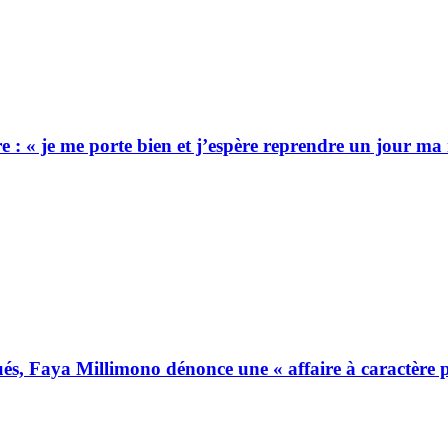
: « je me porte bien et j’espère reprendre un jour ma
, Faya Millimono dénonce une « affaire à caractère p