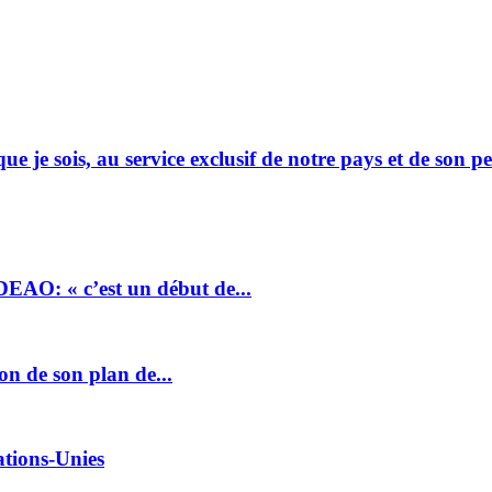
 je sois, au service exclusif de notre pays et de son p
DEAO: « c’est un début de...
on de son plan de...
ations-Unies