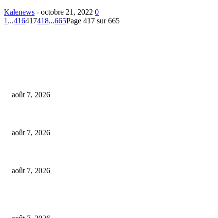
Kalenews
-
octobre 21, 2022
0
1
...
416
417
418
...
665
Page 417 sur 665
EDITOR PICKS
Incendie au marché de Matoto : les commerçants appellent à une modernisat
août 7, 2026
Côte d’Ivoire : le président Alassane Ouattara accorde la grâce présidentiel
août 7, 2026
Sénégal : Le CNTS alerte sur la baisse critique des réserves de sang
août 7, 2026
POPULAR POSTS
Incendie au marché de Matoto : les commerçants appellent à une modernisat