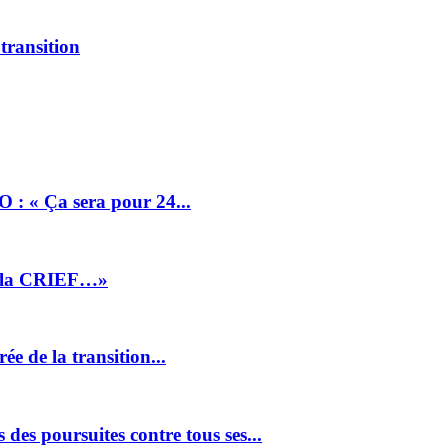
 transition
: « Ça sera pour 24...
r la CRIEF…»
e de la transition...
des poursuites contre tous ses...