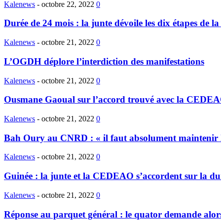
Kalenews
-
octobre 22, 2022
0
Durée de 24 mois : la junte dévoile les dix étapes de la
Kalenews
-
octobre 21, 2022
0
L’OGDH déplore l’interdiction des manifestations
Kalenews
-
octobre 21, 2022
0
Ousmane Gaoual sur l’accord trouvé avec la CEDEAO 
Kalenews
-
octobre 21, 2022
0
Bah Oury au CNRD : « il faut absolument mainteni
Kalenews
-
octobre 21, 2022
0
Guinée : la junte et la CEDEAO s’accordent sur la duré
Kalenews
-
octobre 21, 2022
0
Réponse au parquet général : le quator demande alors 