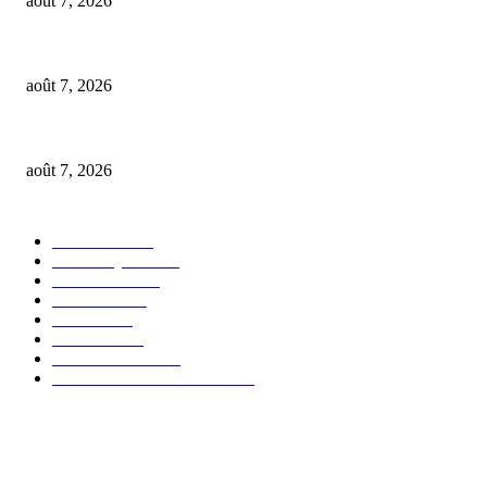
août 7, 2026
Côte d’Ivoire : le président Alassane Ouattara accorde la grâce présidentiel
août 7, 2026
Sénégal : Le CNTS alerte sur la baisse critique des réserves de sang
août 7, 2026
POPULAR CATEGORY
GUINEE
9286
POLITIQUE
6651
SOCIETE
3715
JUSTICE
896
SPORT
870
MONDE
547
EDUCATION
525
GUINEE FORESTIERE
431