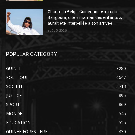
Ghana : la Belgo-Guinéenne Aminata
Bangoura, dite « maman des enfants »,
aurait été interpellée à son arrivée
août 5, 2026
POPULAR CATEGORY
GUINEE
9280
POLITIQUE
6647
SOCIETE
3713
JUSTICE
895
SPORT
869
MONDE
545
EDUCATION
525
GUINEE FORESTIERE
430