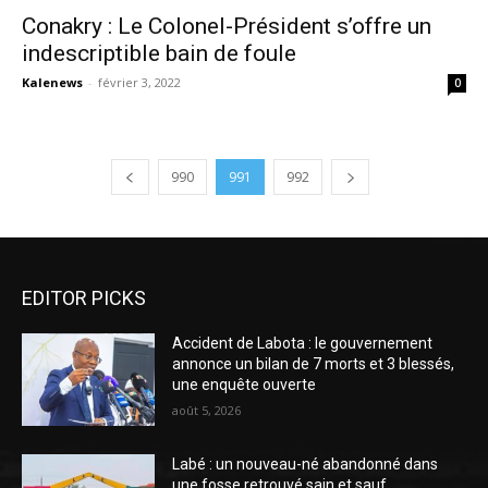
Conakry : Le Colonel-Président s’offre un
indescriptible bain de foule
Kalenews
-
février 3, 2022
0
990
991
992
EDITOR PICKS
Accident de Labota : le gouvernement
annonce un bilan de 7 morts et 3 blessés,
une enquête ouverte
août 5, 2026
Labé : un nouveau-né abandonné dans
une fosse retrouvé sain et sauf