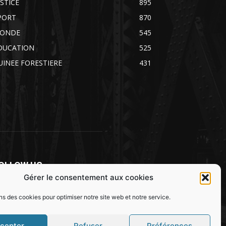
USTICE
895
PORT
870
ONDE
545
DUCATION
525
UINEE FORESTIERE
431
OLLOW US
Gérer le consentement aux cookies
ns des cookies pour optimiser notre site web et notre service.
cepter
Refuser
Préférences