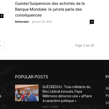
Guinée/Suspension des activités de la
Banque Mondiale: le juriste parle des
conséquences
0
Kalenews
-
janvier 20, 2022
0
Page 3 sur 30
POPULAR POSTS
P
GUÉCKÉDOU : Trois militants du
G
Bloc Libéral écroués, Faya
P
e
Millimono dénonce une « affaire
à caractère politique »
S
août 6, 2026