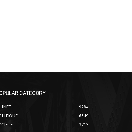
OPULAR CATEGORY
UINEE
9284
OLITIQUE
6649
OCIETE
3713