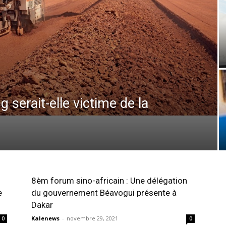
 serait-elle victime de la
8èm forum sino-africain : Une délégation
e
du gouvernement Béavogui présente à
Dakar
Kalenews
-
novembre 29, 2021
0
0