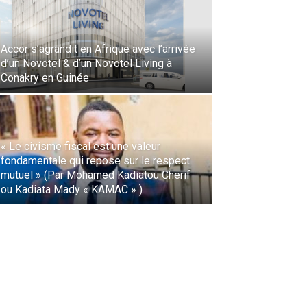
Accor s’agrandit en Afrique avec l’arrivée
d’un Novotel & d’un Novotel Living à
Conakry en Guinée
« Le civisme fiscal est une valeur
fondamentale qui repose sur le respect
mutuel » (Par Mohamed Kadiatou Cherif
ou Kadiata Mady « KAMAC » )