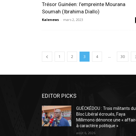
Trésor Guinéen: l’empreinte Mourana
Soumah (Ibrahima Diallo)
Kalenews
-
mars 2, 2023
...
1
2
3
4
30
EDITOR PICKS
GUÉCKÉDOU : Trois militants du
Bloc Libéral écroués, Faya
Millimono dénonce une « affair
à caractère politique »
août 6, 2026