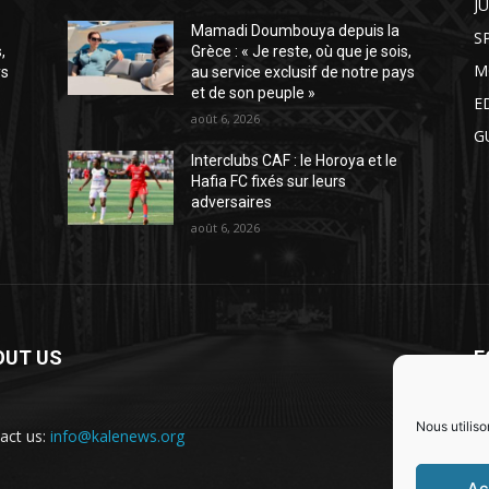
J
Mamadi Doumbouya depuis la
S
,
Grèce : « Je reste, où que je sois,
M
ys
au service exclusif de notre pays
et de son peuple »
E
août 6, 2026
G
Interclubs CAF : le Horoya et le
Hafia FC fixés sur leurs
adversaires
août 6, 2026
OUT US
F
Nous utiliso
act us:
info@kalenews.org
Ac